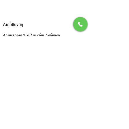
Διεύθυνση
Λεύκτρων 1 & Λαϊκών Αγώνων,
136 71 Αχαρναί Αττικής
Επικοινωνία
+30 210 2389 200
gramatia@typorgan.gr
ΑΡΙΘΜΟΣ ΓΕΜΗ ΕΤΑΙΡΕΙΑΣ :
084679902000